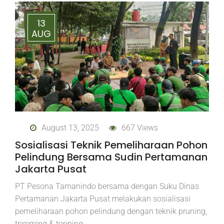
13
AUG
August 13, 2025
667 Views
Sosialisasi Teknik Pemeliharaan Pohon
Pelindung Bersama Sudin Pertamanan
Jakarta Pusat
PT Pesona Tamanindo bersama dengan Suku Dinas
Pertamanan Jakarta Pusat melakukan sosialisasi
pemeliharaan pohon pelindung dengan teknik pruning,
trimming & topping.