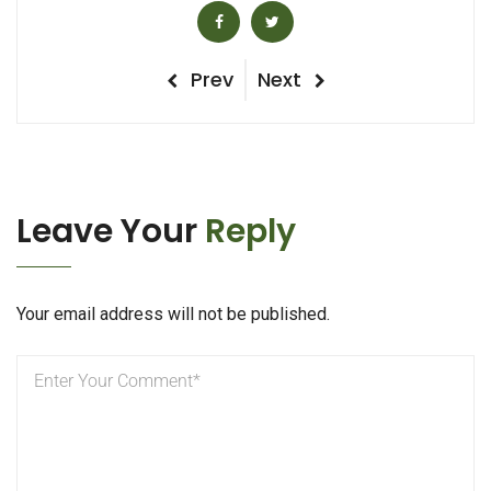
Post
Previous
Next
Prev
Next
Post
Post
navigation
Leave Your
Reply
Your email address will not be published.