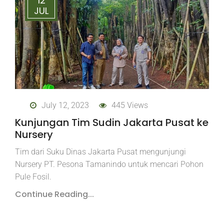
12
JUL
July 12, 2023
445 Views
Kunjungan Tim Sudin Jakarta Pusat ke
Nursery
Tim dari Suku Dinas Jakarta Pusat mengunjungi
Nursery PT. Pesona Tamanindo untuk mencari Pohon
Pule Fosil.
Continue Reading...